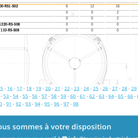
00-RS1-S02
6
12
16
0
0
2
N
0
0
2
/1220-RS-S08
0
0
0
1110-RS-S08
0
0
0
H
15
-
16
-
17
-
18
-
19
-
20
-
21
-
22
-
23
-
24
-
25
-
26
-
27
-
28
-
29
-
53
-
54
-
55
-
56
-
57
-
58
-
59
-
60
-
61
-
62
-
63
-
64
-
65
-
66
-
0
-
91
-
92
-
93
-
94
-
95
-
96
-
97
-
98
ous sommes à votre disposition