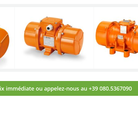
rix immédiate ou appelez-nous au +39 080.5367090