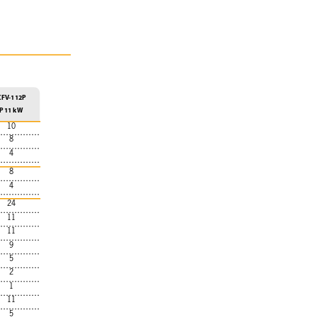
CFV-112P
P 11 kW
10
8
4
8
4
24
11
11
9
5
2
1
11
5