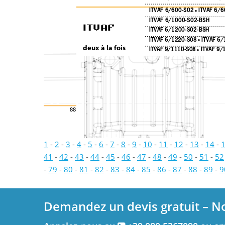
ITVAF 6/600-S02 
ITVAF 6/6
•
ITVAF
ITVAF 6/1000-S02-BSH
ITVAF 6/1200-S02-BSH
ITVAF 6/1220-S08 
ITVAF 6
•
deux à la fois
ITVAF 9/1110-S08 
ITVAF 9/
•
88
1
-
2
-
3
-
4
-
5
-
6
-
7
-
8
-
9
-
10
-
11
-
12
-
13
-
14
-
41
-
42
-
43
-
44
-
45
-
46
-
47
-
48
-
49
-
50
-
51
-
52
-
79
-
80
-
81
-
82
-
83
-
84
-
85
-
86
-
87
-
88
-
89
-
9
Demandez un devis gratuit – N