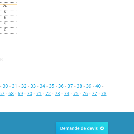
24
6
6
4
2
B
-
30
-
31
-
32
-
33
-
34
-
35
-
36
-
37
-
38
-
39
-
40
-
67
-
68
-
69
-
70
-
71
-
72
-
73
-
74
-
75
-
76
-
77
-
78
Demande de devis