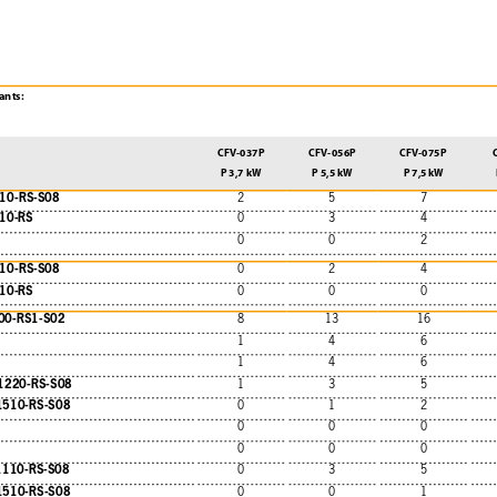
ants:
CFV-037P
CFV-056P
CFV-075P
P 3,7 kW
P 5,5 kW
P 7,5 kW
210-RS-S08
2
5
7
010-RS
0
3
4
0
0
2
210-RS-S08
0
2
4
010-RS
0
0
0
00-RS1-S02
8
13
16
1
4
6
1
4
6
/1220-RS-S08
1
3
5
1510-RS-S08
0
1
2
0
0
0
0
0
0
1110-RS-S08
0
3
5
1510-RS-S08
0
0
1