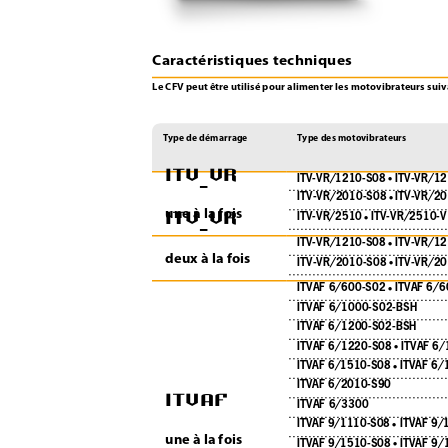
Caractéristiques techniques
Le CFV peut être utilisé pour alimenter les motovibrateurs suiv
Type de démarrage
Type des motovibrateurs
ITV
VR
-
ITV-VR/1210-S08 
ITV-VR/1
• 
ITV-VR/2010-S08 
ITV-VR/2
ITV
VR
• 
une à la fois
ITV-VR/2510 
ITV-VR/2510-V
-
• 
ITV-VR/1210-S08 
ITV-VR/1
• 
deux à la fois
ITV-VR/2010-S08 
ITV-VR/2
• 
ITVAF 6/600-S02 
ITVAF 6/6
•
ITVAF 6/1000-S02-BSH
ITVAF 6/1200-S02-BSH
ITVAF 6/1220-S08 
ITVAF 6
•
ITVAF 6/1510-S08 
ITVAF 6/
•
ITVAF
ITVAF 6/2010-S90
ITVAF 6/3300
ITVAF 9/1110-S08 
ITVAF 9/
•
une à la fois
ITVAF 9/1510-S08 
ITVAF 9/
•