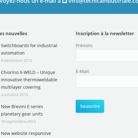
voyez-nous un e-mail à
info@tecnicaindustriale.
es nouvelles
Inscription à la newsletter
Switchboards for industrial
Prénom:
automation
9 décembre 2016
E-Mail:
Chiorino X-WELD – Unique
innovative thermoweldable
multilayer covering
4 octobre 2016
New Brevini E series
planetary gear units
30 septembre 2016
New website responsive