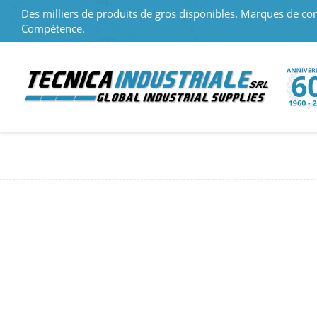
Des milliers de produits de gros disponibles. Marques de con
Compétence.