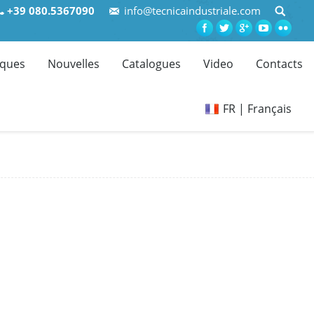
+39 080.5367090
info@tecnicaindustriale.com
ques
Nouvelles
Catalogues
Video
Contacts
FR | Français