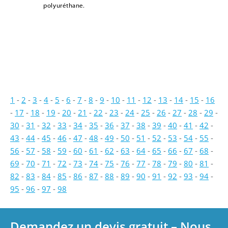
polyuréthane.
1
-
2
-
3
-
4
-
5
-
6
-
7
-
8
-
9
-
10
-
11
-
12
-
13
-
14
-
15
-
16
-
17
-
18
-
19
-
20
-
21
-
22
-
23
-
24
-
25
-
26
-
27
-
28
-
29
-
30
-
31
-
32
-
33
-
34
-
35
-
36
-
37
-
38
-
39
-
40
-
41
-
42
-
43
-
44
-
45
-
46
-
47
-
48
-
49
-
50
-
51
-
52
-
53
-
54
-
55
-
56
-
57
-
58
-
59
-
60
-
61
-
62
-
63
-
64
-
65
-
66
-
67
-
68
-
69
-
70
-
71
-
72
-
73
-
74
-
75
-
76
-
77
-
78
-
79
-
80
-
81
-
82
-
83
-
84
-
85
-
86
-
87
-
88
-
89
-
90
-
91
-
92
-
93
-
94
-
95
-
96
-
97
-
98
Demandez un devis gratuit – Nous