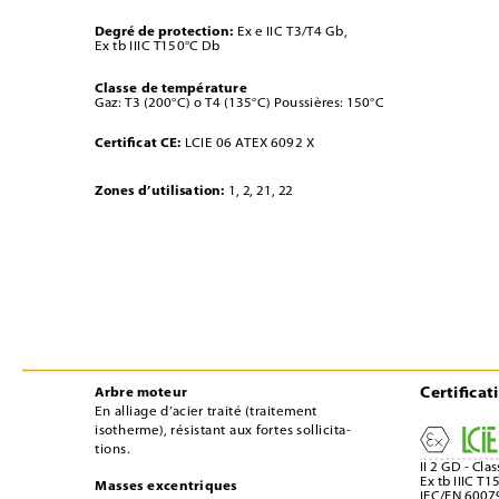
Degré de protection:
Ex e IIC T3/T4 Gb, 
Ex tb IIIC T150°C Db
Classe de température
Gaz: T3 (200°C) o T4 (135°C) Poussières: 150°C
Certiﬁcat CE:
LCIE 06 ATEX 6092 X
Zones d’utilisation:
1, 2, 21, 22
Certiﬁcat
Arbre moteur
En alliage d’acier traité (traitement 
isotherme), résistant aux fortes sollicita-
tions.
II 2 GD - Cla
Ex tb IIIC T1
Masses excentriques
IEC/EN 6007