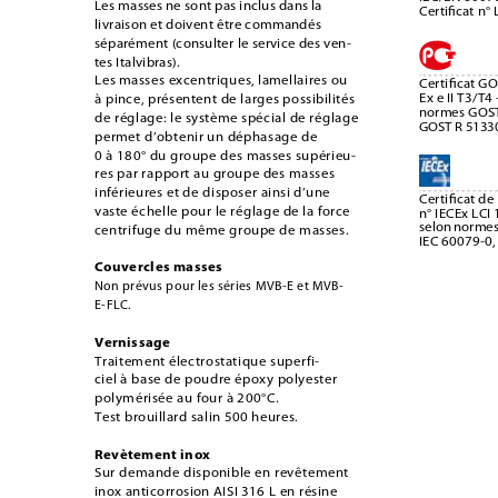
Les masses ne sont pas inclus dans la 
Certiﬁcat n°
livraison et doivent être commandés 
séparément (consulter le service des ven-
tes Italvibras). 
Les masses excentriques, lamellaires ou 
Certiﬁcat GO
Ex e II T3/T4
à pince, présentent de larges possibilités 
normes GOST
de réglage: le système spécial de réglage 
GOST R 51330
permet d’obtenir un déphasage de 
0 à 180° du groupe des masses supérieu-
res par rapport au groupe des masses 
inférieures et de disposer ainsi d’une 
Certiﬁcat de
vaste échelle pour le réglage de la force 
n° IECEx LCI
selon normes
centrifuge du même groupe de masses.
IEC 60079-0,
Couvercles masses
Non prévus pour les séries MVB-E et MVB-
E-FLC.
Vernissage
Traitement électrostatique superfi-
ciel à base de poudre époxy polyester 
polymérisée au four à 200°C. 
Test brouillard salin 500 heures.
Revètement inox
Sur demande disponible en revêtement 
inox anticorrosion AISI 316 L en résine 