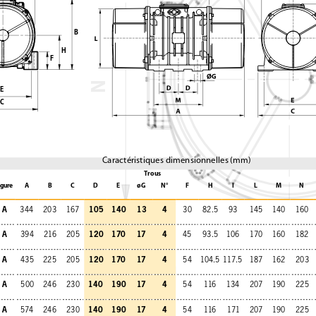
B
H
F
N
E
C
Caractéristiques dimensionnelles (mm)
Trous
igure
A
B
C
D
E
øG
N°
F
H
I
L
M
N
A
105
140
13
4
344
203
167
30
82.5
93
145
140
160
A
120
170
17
4
394
216
205
45
93.5
106
170
160
182
A
120
170
17
4
435
225
205
54
104.5 117.5
187
162
203
A
140
190
17
4
500
246
230
54
116
134
207
190
225
A
140
190
17
4
574
246
230
54
116
171
207
190
225