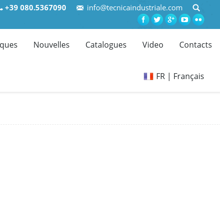
+39 080.5367090
info@tecnicaindustriale.com
ques
Nouvelles
Catalogues
Video
Contacts
FR | Français