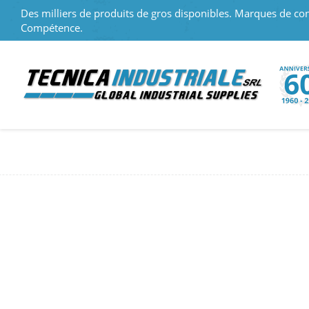
Des milliers de produits de gros disponibles. Marques de con
Compétence.