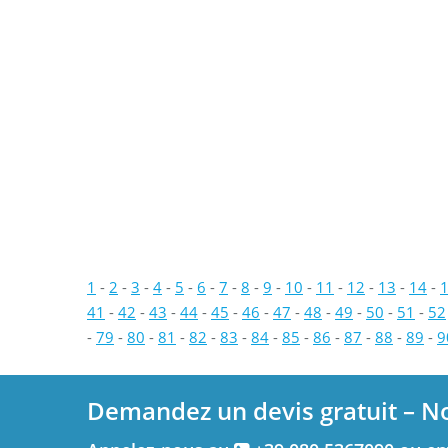
1
-
2
-
3
-
4
-
5
-
6
-
7
-
8
-
9
-
10
-
11
-
12
-
13
-
14
-
41
-
42
-
43
-
44
-
45
-
46
-
47
-
48
-
49
-
50
-
51
-
52
-
79
-
80
-
81
-
82
-
83
-
84
-
85
-
86
-
87
-
88
-
89
-
9
Demandez un devis gratuit – N