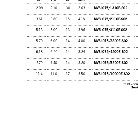
MVSI 075/1310E-S02
2.09
2.10
30
2.63
MVSI 075/2110E-S02
3.61
3.60
15
4.18
MVSI 075/3110E-S02
5.13
5.00
13
3.96
MVSI 075/3800E-S02
5.70
6.00
14
4.00
MVSI 075/4200E-S02
6.18
6.20
14
3.84
MVSI 075/5300E-S02
7.79
7.40
14
3.80
MVSI 075/10000E-S02
11.4
11.0
17
3.50
t
(s) = te
E
Sont