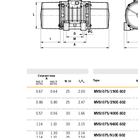
L
ØG
D
I
M
A
Courant max
A
Type
t
(s)
I
/l
F
E
400 V
460 V
A
N
50 Hz
60 Hz
MVSI 075/150E-S02
0.67
0.64
25
2.00
MVSI 075/250E-S02
0.86
0.80
25
2.47
MVSI 075/400E-S02
0.57
0.56
30
1.66
MVSI 075/660E-S02
1.14
1.10
30
2.15
1.33
1.30
30
2.14
MVSI 075/910E-S02
1.14
1.10
25
2.50