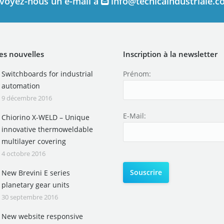
voyez-nous un e-mail à
info@tecnicaindustriale.
es nouvelles
Inscription à la newsletter
Switchboards for industrial
Prénom:
automation
9 décembre 2016
E-Mail:
Chiorino X-WELD – Unique
innovative thermoweldable
multilayer covering
4 octobre 2016
New Brevini E series
planetary gear units
30 septembre 2016
New website responsive