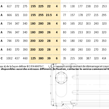
A
155
225
22
4
617
272
275
70
130
177
238
210
253
A
155
255
23.5
4
666
321
310
77
157
178
277
215
295
A
180
280
26
4
734
347
340
80
165
202
303
240
320
A
180
280
26
4
796
347
340
80
165
233
303
240
320
A
200
320
28
4
744
370
390
90
180
192
330
270
350
A
200
320
28
4
840
370
390
90
180
240
330
270
350
C
125
380
39
6
1002
437
460
35
215
300
387
320
414
mps t
de la façon déﬁnie IEC/EN 60079-7. 
I
/l
= rapport entre courant de démarrage et cour
E
A
N
 disponibles aussi des entraxes diﬀérents de ﬁxation, contacter le service commercial I