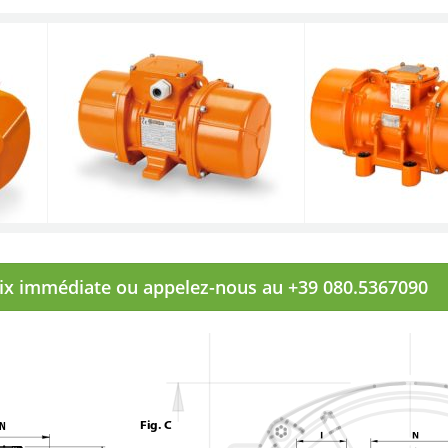
rix immédiate ou appelez-nous au +39 080.5367090
Fig. C
N