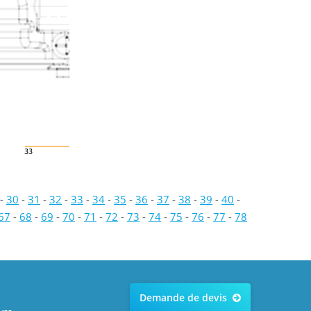
33
-
30
-
31
-
32
-
33
-
34
-
35
-
36
-
37
-
38
-
39
-
40
-
67
-
68
-
69
-
70
-
71
-
72
-
73
-
74
-
75
-
76
-
77
-
78
Demande de devis