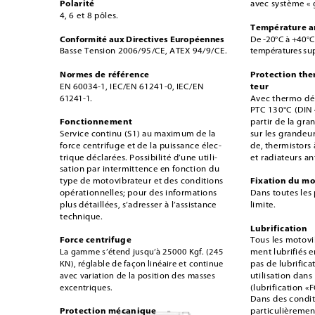
Polarité
avec système « g
4, 6 et 8 pôles.
Température 
Conformité aux Directives Européennes
De -20°C à +40°C
Basse Tension 2006/95/CE, ATEX 94/9/CE.
températures supé
Normes de référence 
Protection th
teur
EN 60034-1, IEC/EN 61241-0, IEC/EN 
61241-1.
Avec thermo dét
PTC 130°C (DIN 
Fonctionnement
partir de la gr
Service continu (S1) au maximum de la 
sur les grandeu
force centrifuge et de la puissance élec-
de, thermistors
trique déclarées. Possibilité d’une utili-
et radiateurs an
sation par intermittence en fonction du 
Fixation du mo
type de motovibrateur et des conditions 
opérationnelles; pour des informations 
Dans toutes les 
plus détaillées, s’adresser à l’assistance 
limite. 
technique. 
Lubrification
Force centrifuge
Tous les motovi
La gamme s’étend jusqu’à 25000 Kgf. (245 
ment lubrifiés e
KN), réglable de façon linéaire et continue 
pas de lubrifica
avec variation de la position des masses 
utilisation dan
excentriques.
(lubrification «
Dans des condit
Protection mécanique
particulièrement