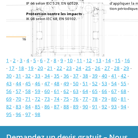
IP 66 selon IEC 529, EN 60529.
d’appliquer la 
tion périodique
Protection contre les impacts
IK 08 selon IEC 68, EN 50102.
16
1
-
2
-
3
-
4
-
5
-
6
-
7
-
8
-
9
-
10
-
11
-
12
-
13
-
14
-
15
-
16
-
17
-
18
-
19
-
20
-
21
-
22
-
23
-
24
-
25
-
26
-
27
-
28
-
29
-
30
-
31
-
32
-
33
-
34
-
35
-
36
-
37
-
38
-
39
-
40
-
41
-
42
-
43
-
44
-
45
-
46
-
47
-
48
-
49
-
50
-
51
-
52
-
53
-
54
-
55
-
56
-
57
-
58
-
59
-
60
-
61
-
62
-
63
-
64
-
65
-
66
-
67
-
68
-
69
-
70
-
71
-
72
-
73
-
74
-
75
-
76
-
77
-
78
-
79
-
80
-
81
-
82
-
83
-
84
-
85
-
86
-
87
-
88
-
89
-
90
-
91
-
92
-
93
-
94
-
95
-
96
-
97
-
98
Demandez un devis gratuit – Nous