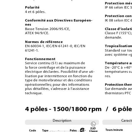
Protection mé
Polarité
IP 66 selon IEC 
4 et 6 pôles.
Protection con
Conformité aux Directives Européen-
IK 08 selon IEC 
nes
Classe d’isolat
Basse Tension 2006/95/CE,
ATEX 94/9/CE.
Classe F (155°C),
demande.
Normes de référence
Tropicalisatio
EN 60034-1, IEC/EN 61241-0, IEC/EN 
61241-1.
Standard sur to
avec système «g
Fonctionnement
Température 
Service continu (S1) au maximum de 
la force centrifuge et de la puissance 
De -20°C à +40°
électrique déclarées. Possibilité d’une uti-
températures su
lisation par intermittence en fonction du 
res. 
type de motovibrateur et des conditions 
Protection the
opérationnelles; pour des informations 
plus détaillées, s’adresser à l’assistance 
Sur demande ave
technique. 
thermistors PTC
4 pôles - 1500/1800 rpm 
/ 
6 pôl
Description
Caract
II2D
Tours/minute
Code
Type
Poles
Classe