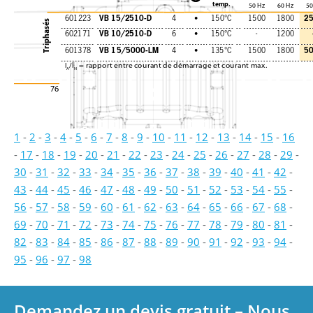
temp.
50 Hz
60 Hz
50
VB 15/2510-D
2
601223
4
•
150°C
1500
1800
Triphasés
VB 10/2510-D
602171
6
•
150°C
-
1200
VB 15/5000-LM
5
601378
4
•
135°C
1500
1800
I
/l
= rapport entre courant de démarrage et courant max. 
A
N
76
1
-
2
-
3
-
4
-
5
-
6
-
7
-
8
-
9
-
10
-
11
-
12
-
13
-
14
-
15
-
16
-
17
-
18
-
19
-
20
-
21
-
22
-
23
-
24
-
25
-
26
-
27
-
28
-
29
-
30
-
31
-
32
-
33
-
34
-
35
-
36
-
37
-
38
-
39
-
40
-
41
-
42
-
43
-
44
-
45
-
46
-
47
-
48
-
49
-
50
-
51
-
52
-
53
-
54
-
55
-
56
-
57
-
58
-
59
-
60
-
61
-
62
-
63
-
64
-
65
-
66
-
67
-
68
-
69
-
70
-
71
-
72
-
73
-
74
-
75
-
76
-
77
-
78
-
79
-
80
-
81
-
82
-
83
-
84
-
85
-
86
-
87
-
88
-
89
-
90
-
91
-
92
-
93
-
94
-
95
-
96
-
97
-
98
Demandez un devis gratuit – Nous