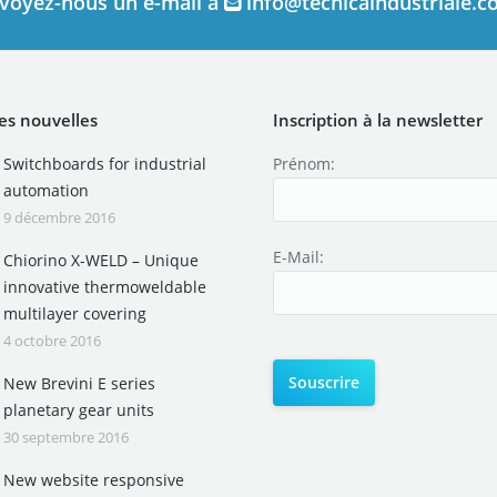
voyez-nous un e-mail à
info@tecnicaindustriale.
es nouvelles
Inscription à la newsletter
Switchboards for industrial
Prénom:
automation
9 décembre 2016
E-Mail:
Chiorino X-WELD – Unique
innovative thermoweldable
multilayer covering
4 octobre 2016
New Brevini E series
planetary gear units
30 septembre 2016
New website responsive