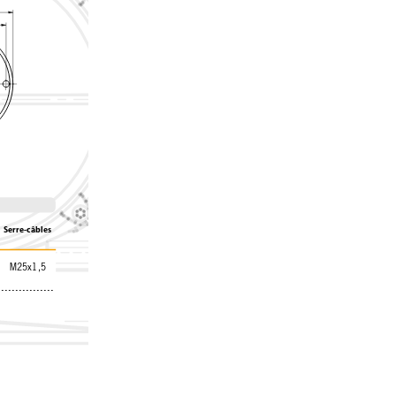
Serre-câbles
M25x1,5