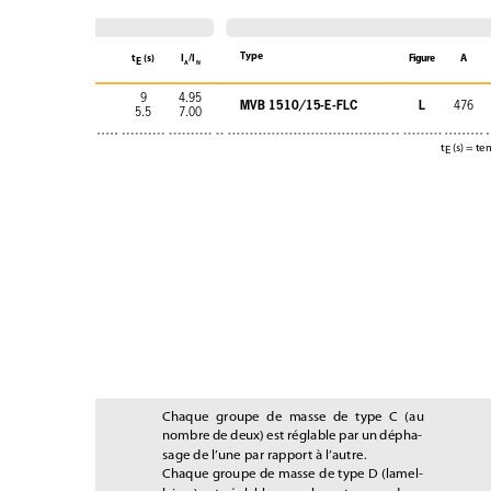
Type
t
(s)
I
/l
Figure
A
E
A
N
9
4.95
MVB 1510/15-E-FLC
L
476
5.5
7.00
t
(s) = te
E
Chaque groupe de masse de type C (au 
nombre de deux) est réglable par un dépha-
sage de l’une par rapport à l’autre.
Chaque groupe de masse de type D (lamel-