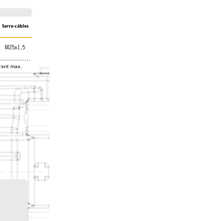
Serre-câbles
M25x1,5
rant max. 