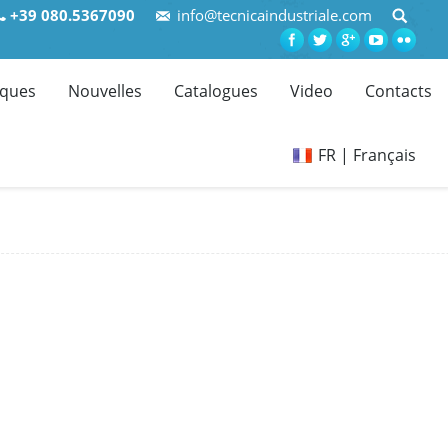
+39 080.5367090
info@tecnicaindustriale.com
ques
Nouvelles
Catalogues
Video
Contacts
FR | Français