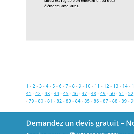
laires) est réglable en enlevant un ou deux 
éléments lamellaires.
1
-
2
-
3
-
4
-
5
-
6
-
7
-
8
-
9
-
10
-
11
-
12
-
13
-
14
-
41
-
42
-
43
-
44
-
45
-
46
-
47
-
48
-
49
-
50
-
51
-
52
-
79
-
80
-
81
-
82
-
83
-
84
-
85
-
86
-
87
-
88
-
89
-
9
Demandez un devis gratuit – N