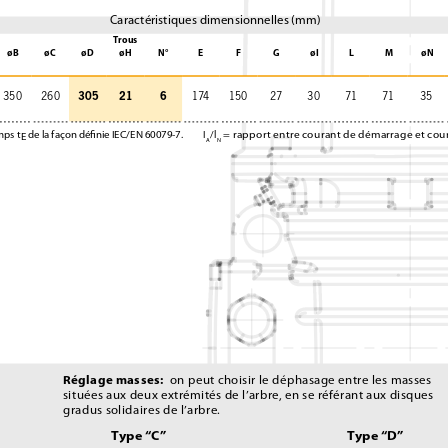
Caractéristiques dimensionnelles (mm)
Trous
øB
øC
øD
øH
N°
E
F
G
øI
L
M
øN
305
21
6
350
260
174
150
27
30
71
71
35
mps t
de la façon déﬁnie IEC/EN 60079-7. 
I
/l
= rapport entre courant de démarrage et cou
E
A
N
Réglage masses:
on peut choisir le déphasage entre les masses 
situées aux deux extrémités de l’arbre, en se référant aux disques 
gradus solidaires de l’arbre.
Type “C”
Type “D”