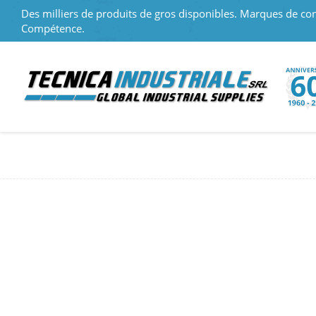
Des milliers de produits de gros disponibles. Marques de con
Compétence.