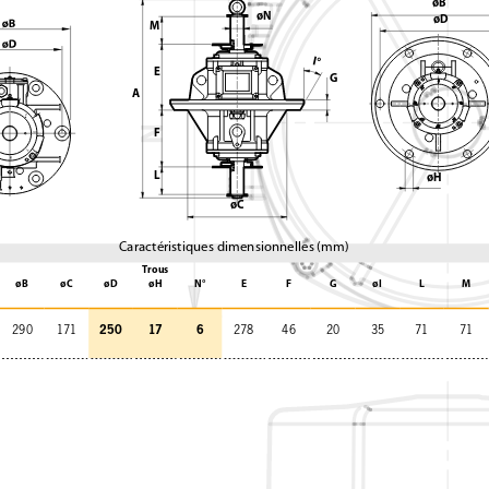
øB
øN
øD
M
I°
E
G
A
N
F
L
øH
øC
Caractéristiques dimensionnelles (mm)
Trous
øB
øC
øD
øH
N°
E
F
G
øI
L
M
250
17
6
290
171
278
46
20
35
71
71