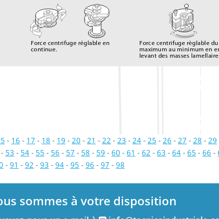
Force centrifuge réglable en 
Force centrifuge règlable du
continue.
maximum au minimum en e
levant des masses lamellaire
15
-
16
-
17
-
18
-
19
-
20
-
21
-
22
-
23
-
24
-
25
-
26
-
27
-
28
-
29
-
53
-
54
-
55
-
56
-
57
-
58
-
59
-
60
-
61
-
62
-
63
-
64
-
65
-
66
-
0
-
91
-
92
-
93
-
94
-
95
-
96
-
97
-
98
ous sommes à votre disposition