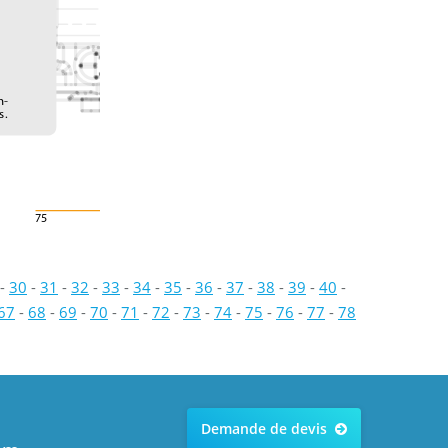
 
n-
s.
75
-
30
-
31
-
32
-
33
-
34
-
35
-
36
-
37
-
38
-
39
-
40
-
67
-
68
-
69
-
70
-
71
-
72
-
73
-
74
-
75
-
76
-
77
-
78
Demande de devis