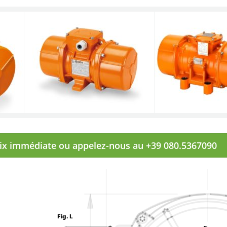
rix immédiate ou appelez-nous au +39 080.5367090
Fig. L