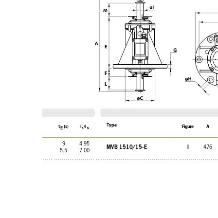
Type
t
(s)
I
/l
Figure
A
E
A
N
9
4.95
MVB 1510/15-E
I
476
5.5
7.00