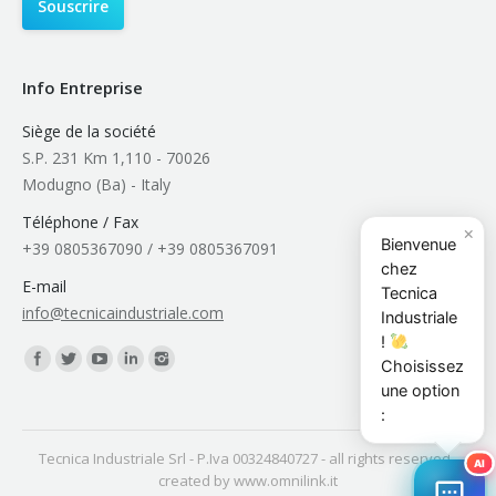
Info Entreprise
Siège de la société
S.P. 231 Km 1,110 - 70026
Modugno (Ba) - Italy
Téléphone / Fax
×
Bienvenue
+39 0805367090 / +39 0805367091
chez
E-mail
Tecnica
info@tecnicaindustriale.com
Industriale
!
Trouvez nous sur :
Choisissez
une option
:
Tecnica Industriale Srl
- P.Iva 00324840727 - all rights reserved -
AI
created by
www.omnilink.it