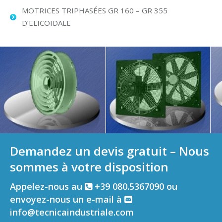
MOTRICES TRIPHASÉES GR 160 – GR 355
D’ELICOIDALE
Demandez un devis gratuit – Nous
sommes à votre disposition
Appelez-nous au
+39 080.5367090 ou
envoyez-nous un e-mail à
info@tecnicaindustriale.com