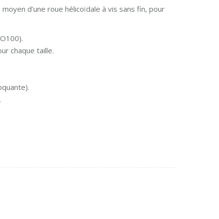
 moyen d’une roue hélicoïdale à vis sans fin, pour
CO100).
r chaque taille.
loquante).
.