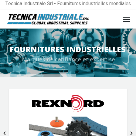
Tecnica Industriale Srl - Fournitures industrielles mondiales
{
}
F
O
U
R
N
I
T
U
R
E
S
I
N
D
U
S
T
R
I
E
L
L
E
S
M
a
r
q
u
e
s
d
e
c
o
n
f
i
a
n
c
e
e
t
e
x
p
e
r
t
i
s
e