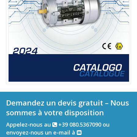
Demandez un devis gratuit – Nous
sommes à votre disposition
Appelez-nous au
+39 080.5367090 ou
envoyez-nous un e-mail à