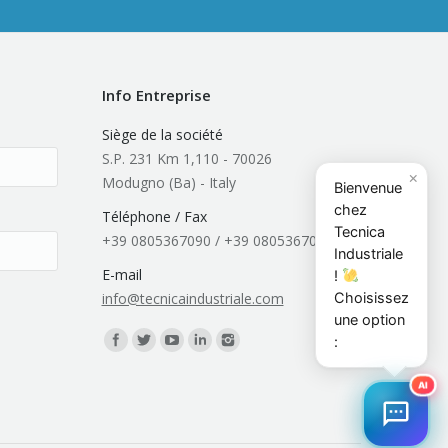
Info Entreprise
Siège de la société
S.P. 231 Km 1,110 - 70026
×
Modugno (Ba) - Italy
Bienvenue
chez
Téléphone / Fax
Tecnica
+39 0805367090 / +39 0805367091
Industriale
E-mail
!
Choisissez
info@tecnicaindustriale.com
une option
Trouvez nous sur :
:
AI