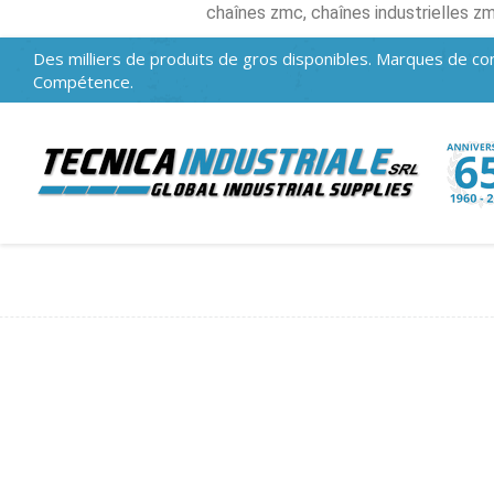
chaînes zmc, chaînes industrielles z
Des milliers de produits de gros disponibles. Marques de con
Compétence.