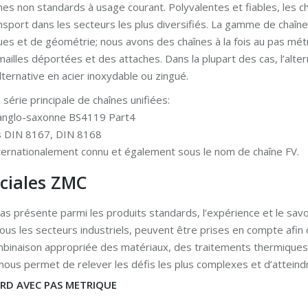
es non standards à usage courant. Polyvalentes et fiables, les c
 transport dans les secteurs les plus diversifiés. La gamme de ch
es et de géométrie; nous avons des chaînes à la fois au pas mét
illes déportées et des attaches. Dans la plupart des cas, l’alter
ternative en acier inoxydable ou zingué.
série principale de chaînes unifiées:
e anglo-saxonne BS4119 Part4
s DIN 8167, DIN 8168
nternationalement connu et également sous le nom de chaîne FV.
éciales ZMC
pas présente parmi les produits standards, l’expérience et le savo
tous les secteurs industriels, peuvent être prises en compte afi
mbinaison appropriée des matériaux, des traitements thermiques,
nous permet de relever les défis les plus complexes et d’atteind
RD AVEC PAS METRIQUE