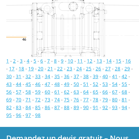
46
1
-
2
-
3
-
4
-
5
-
6
-
7
-
8
-
9
-
10
-
11
-
12
-
13
-
14
-
15
-
16
-
17
-
18
-
19
-
20
-
21
-
22
-
23
-
24
-
25
-
26
-
27
-
28
-
29
-
30
-
31
-
32
-
33
-
34
-
35
-
36
-
37
-
38
-
39
-
40
-
41
-
42
-
43
-
44
-
45
-
46
-
47
-
48
-
49
-
50
-
51
-
52
-
53
-
54
-
55
-
56
-
57
-
58
-
59
-
60
-
61
-
62
-
63
-
64
-
65
-
66
-
67
-
68
-
69
-
70
-
71
-
72
-
73
-
74
-
75
-
76
-
77
-
78
-
79
-
80
-
81
-
82
-
83
-
84
-
85
-
86
-
87
-
88
-
89
-
90
-
91
-
92
-
93
-
94
-
95
-
96
-
97
-
98
Demandez un devis gratuit – Nous