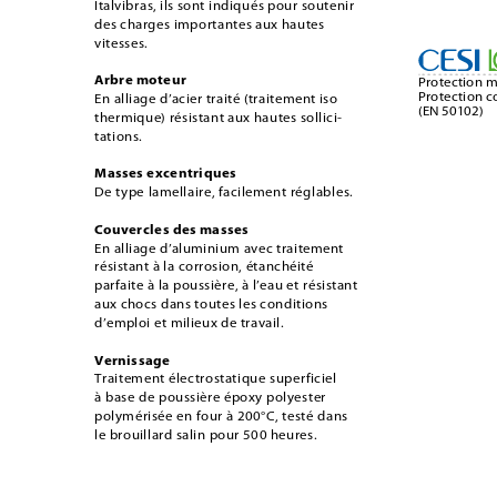
Italvibras, ils sont indiqués pour soutenir 
des charges importantes aux hautes 
vitesses.
Arbre moteur
Protection m
Protection co
En alliage d’acier traité (traitement iso 
(EN 50102)
thermique) résistant aux hautes sollici-
tations.
Masses excentriques
De type lamellaire, facilement réglables.
Couvercles des masses
En alliage d’aluminium avec traitement 
résistant à la corrosion, étanchéité 
parfaite à la poussière, à l’eau et résistant 
aux chocs dans toutes les conditions 
d’emploi et milieux de travail. 
Vernissage
Traitement électrostatique superficiel 
à base de poussière époxy polyester 
polymérisée en four à 200°C, testé dans 
le brouillard salin pour 500 heures.