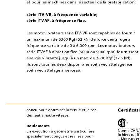
et pour les machines dans le secteur de la préfabrication: 
série ITV-VR, à fréquence variable; 
série ITVAF, à fréquence fixe. 
Les motovibrateurs série ITV-VR sont capables de fournir 
un maximum de 5300 Kgf (52 kN) de force centrifuge à 
fréquence variable de 0 à 6.000 rpm. Les motovibrateurs 
série ITVAF à vibration fixe (6000 ou 9000 rpm) fournissent 
énergie vibrante jusqu’à un max. de 2800 Kgf (27,5 kN). 
Ils sont tous les deux disponibles soit avec attelage fixe 
soit avec attelage à berceau. 
Certiﬁcat
conçu pour optimiser la tenue et le ren-
dement à haute vitesse.
Roulements
Norme CAN/C
En exécution à géométrie particulière 
ﬁchiers n. L
spécialement conçus et réalisés pour 
– Moteurs et