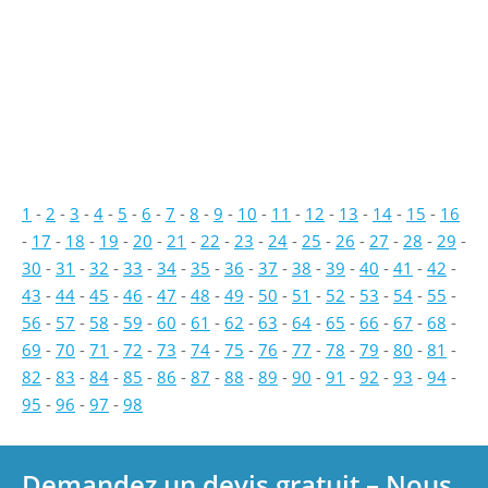
1
-
2
-
3
-
4
-
5
-
6
-
7
-
8
-
9
-
10
-
11
-
12
-
13
-
14
-
15
-
16
-
17
-
18
-
19
-
20
-
21
-
22
-
23
-
24
-
25
-
26
-
27
-
28
-
29
-
30
-
31
-
32
-
33
-
34
-
35
-
36
-
37
-
38
-
39
-
40
-
41
-
42
-
43
-
44
-
45
-
46
-
47
-
48
-
49
-
50
-
51
-
52
-
53
-
54
-
55
-
56
-
57
-
58
-
59
-
60
-
61
-
62
-
63
-
64
-
65
-
66
-
67
-
68
-
69
-
70
-
71
-
72
-
73
-
74
-
75
-
76
-
77
-
78
-
79
-
80
-
81
-
82
-
83
-
84
-
85
-
86
-
87
-
88
-
89
-
90
-
91
-
92
-
93
-
94
-
95
-
96
-
97
-
98
Demandez un devis gratuit – Nous