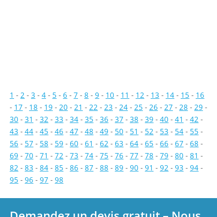
1
-
2
-
3
-
4
-
5
-
6
-
7
-
8
-
9
-
10
-
11
-
12
-
13
-
14
-
15
-
16
-
17
-
18
-
19
-
20
-
21
-
22
-
23
-
24
-
25
-
26
-
27
-
28
-
29
-
30
-
31
-
32
-
33
-
34
-
35
-
36
-
37
-
38
-
39
-
40
-
41
-
42
-
43
-
44
-
45
-
46
-
47
-
48
-
49
-
50
-
51
-
52
-
53
-
54
-
55
-
56
-
57
-
58
-
59
-
60
-
61
-
62
-
63
-
64
-
65
-
66
-
67
-
68
-
69
-
70
-
71
-
72
-
73
-
74
-
75
-
76
-
77
-
78
-
79
-
80
-
81
-
82
-
83
-
84
-
85
-
86
-
87
-
88
-
89
-
90
-
91
-
92
-
93
-
94
-
95
-
96
-
97
-
98
Demandez un devis gratuit – Nous