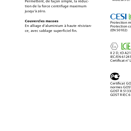
Permettent, de façon simple, la réduc-
tion de la force centrifuge maximum 
jusqu’à zéro.
Couvercles masses
Protection m
En alliage d’aluminium à haute résistan-
Protection c
(EN 50102)
ce, avec sablage superficiel fin.
II 2 D, tD A2
IEC/EN 61241
Certiﬁcat n°
Certiﬁcat G
normes GOST
GOST R 51330
GOST R IEC 6