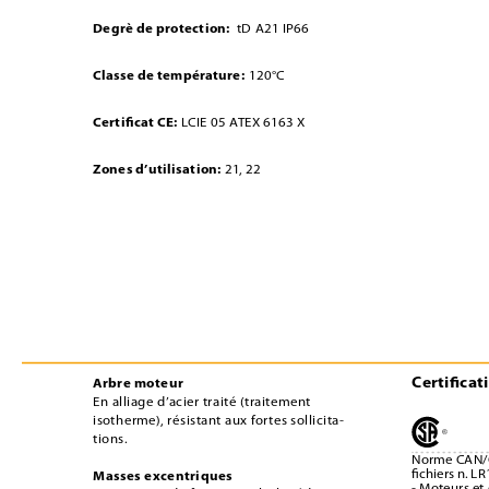
Degrè de protection:
tD A21 IP66
Classe de température:
120°C
Certiﬁcat CE:
LCIE 05 ATEX 6163 X
Zones d’utilisation:
21, 22
Certiﬁcat
Arbre moteur
En alliage d’acier traité (traitement 
isotherme), résistant aux fortes sollicita-
tions. 
Norme CAN/C
ﬁchiers n. L
Masses excentriques
- Moteurs et