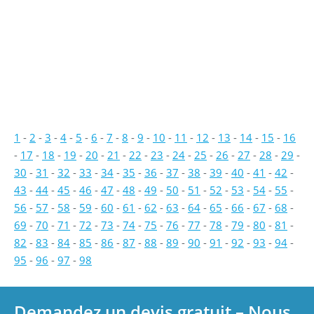
1
-
2
-
3
-
4
-
5
-
6
-
7
-
8
-
9
-
10
-
11
-
12
-
13
-
14
-
15
-
16
-
17
-
18
-
19
-
20
-
21
-
22
-
23
-
24
-
25
-
26
-
27
-
28
-
29
-
30
-
31
-
32
-
33
-
34
-
35
-
36
-
37
-
38
-
39
-
40
-
41
-
42
-
43
-
44
-
45
-
46
-
47
-
48
-
49
-
50
-
51
-
52
-
53
-
54
-
55
-
56
-
57
-
58
-
59
-
60
-
61
-
62
-
63
-
64
-
65
-
66
-
67
-
68
-
69
-
70
-
71
-
72
-
73
-
74
-
75
-
76
-
77
-
78
-
79
-
80
-
81
-
82
-
83
-
84
-
85
-
86
-
87
-
88
-
89
-
90
-
91
-
92
-
93
-
94
-
95
-
96
-
97
-
98
Demandez un devis gratuit – Nous