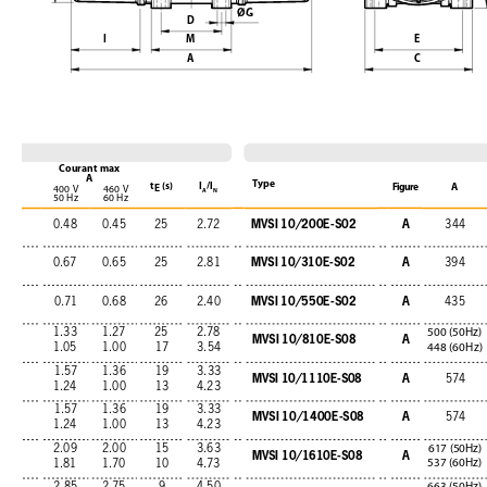
ØG
D
I
M
E
A
C
Courant max
A
Type
t
(s)
I
/l
Figure
A
E
400 V
460 V
A
N
50 Hz
60 Hz
MVSI 10/200E-S02
A
0.48
0.45
25
2.72
344
MVSI 10/310E-S02
A
0.67
0.65
25
2.81
394
MVSI 10/550E-S02
A
0.71
0.68
26
2.40
435
1.33
1.27
25
2.78
500 (50Hz)
MVSI 10/810E-S08
A
1.05
1.00
17
3.54
448 (60Hz)
1.57
1.36
19
3.33
MVSI 10/1110E-S08
A
574
1.24
1.00
13
4.23
1.57
1.36
19
3.33
MVSI 10/1400E-S08
A
574
1.24
1.00
13
4.23
2.09
2.00
15
3.63
617 (50Hz)
MVSI 10/1610E-S08
A
537 (60Hz)
1.81
1.70
10
4.73
2.85
2.75
9
4.50
663 (50Hz)