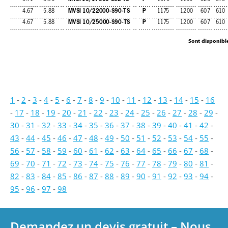
MVSI 10/22000-S90-TS
P
4.67
5.88
1175
1200
607
610
MVSI 10/25000-S90-TS
P
4.67
5.88
1175
1200
607
610
Sont disponible
1
-
2
-
3
-
4
-
5
-
6
-
7
-
8
-
9
-
10
-
11
-
12
-
13
-
14
-
15
-
16
-
17
-
18
-
19
-
20
-
21
-
22
-
23
-
24
-
25
-
26
-
27
-
28
-
29
-
30
-
31
-
32
-
33
-
34
-
35
-
36
-
37
-
38
-
39
-
40
-
41
-
42
-
43
-
44
-
45
-
46
-
47
-
48
-
49
-
50
-
51
-
52
-
53
-
54
-
55
-
56
-
57
-
58
-
59
-
60
-
61
-
62
-
63
-
64
-
65
-
66
-
67
-
68
-
69
-
70
-
71
-
72
-
73
-
74
-
75
-
76
-
77
-
78
-
79
-
80
-
81
-
82
-
83
-
84
-
85
-
86
-
87
-
88
-
89
-
90
-
91
-
92
-
93
-
94
-
95
-
96
-
97
-
98
Demandez un devis gratuit – Nous