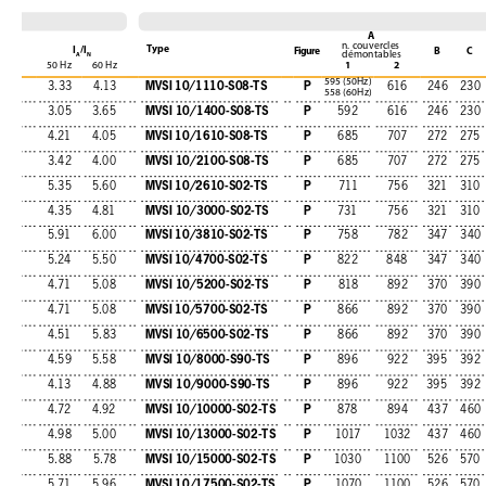
A
n. couvercles
Type
I
/l
Figure
B
C
démontables
A
N
1
2
50 Hz
60 Hz
595 (50Hz)
MVSI 10/1110-S08-TS
P
3.33
4.13
616
246
230
558 (60Hz)
MVSI 10/1400-S08-TS
P
3.05
3.65
592
616
246
230
MVSI 10/1610-S08-TS
P
4.21
4.05
685
707
272
275
MVSI 10/2100-S08-TS
P
3.42
4.00
685
707
272
275
MVSI 10/2610-S02-TS
P
5.35
5.60
711
756
321
310
MVSI 10/3000-S02-TS
P
4.35
4.81
731
756
321
310
MVSI 10/3810-S02-TS
P
5.91
6.00
758
782
347
340
MVSI 10/4700-S02-TS
P
5.24
5.50
822
848
347
340
MVSI 10/5200-S02-TS
P
4.71
5.08
818
892
370
390
MVSI 10/5700-S02-TS
P
4.71
5.08
866
892
370
390
MVSI 10/6500-S02-TS
P
4.51
5.83
866
892
370
390
MVSI 10/8000-S90-TS
P
4.59
5.58
896
922
395
392
MVSI 10/9000-S90-TS
P
4.13
4.88
896
922
395
392
MVSI 10/10000-S02-TS
P
4.72
4.92
878
894
437
460
MVSI 10/13000-S02-TS
P
4.98
5.00
1017
1032
437
460
MVSI 10/15000-S02-TS
P
5.88
5.78
1030
1100
526
570
MVSI 10/17500-S02-TS
P
5.71
5.96
1070
1100
526
570