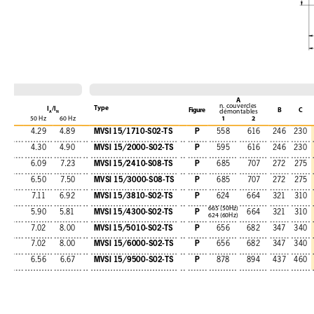
A
n. couvercles
Type
I
/l
Figure
B
C
démontables
A
N
1
2
50 Hz
60 Hz
MVSI 15/1710-S02-TS
P
4.29
4.89
558
616
246
230
MVSI 15/2000-S02-TS
P
4.30
4.90
595
616
246
230
MVSI 15/2410-S08-TS
P
6.09
7.23
685
707
272
275
MVSI 15/3000-S08-TS
P
6.50
7.50
685
707
272
275
MVSI 15/3810-S02-TS
P
7.11
6.92
624
664
321
310
665 (50Hz)
MVSI 15/4300-S02-TS
P
5.90
5.81
664
321
310
624 (60Hz)
MVSI 15/5010-S02-TS
P
7.02
8.00
656
682
347
340
MVSI 15/6000-S02-TS
P
7.02
8.00
656
682
347
340
MVSI 15/9500-S02-TS
P
6.56
6.67
878
894
437
460