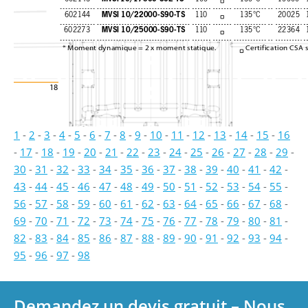
MVSI 10/22000-S90-TS
602144
110
135°C
20025
MVSI 10/25000-S90-TS
602273
110
135°C
22364
* Moment dynamique = 2 x moment statique. 
Certification CSA 
18
1
-
2
-
3
-
4
-
5
-
6
-
7
-
8
-
9
-
10
-
11
-
12
-
13
-
14
-
15
-
16
-
17
-
18
-
19
-
20
-
21
-
22
-
23
-
24
-
25
-
26
-
27
-
28
-
29
-
30
-
31
-
32
-
33
-
34
-
35
-
36
-
37
-
38
-
39
-
40
-
41
-
42
-
43
-
44
-
45
-
46
-
47
-
48
-
49
-
50
-
51
-
52
-
53
-
54
-
55
-
56
-
57
-
58
-
59
-
60
-
61
-
62
-
63
-
64
-
65
-
66
-
67
-
68
-
69
-
70
-
71
-
72
-
73
-
74
-
75
-
76
-
77
-
78
-
79
-
80
-
81
-
82
-
83
-
84
-
85
-
86
-
87
-
88
-
89
-
90
-
91
-
92
-
93
-
94
-
95
-
96
-
97
-
98
Demandez un devis gratuit – Nous