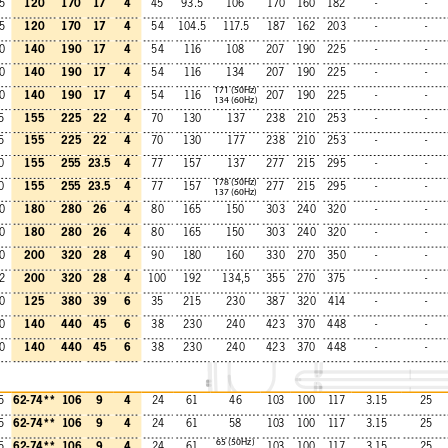
120
170
17
4
5
45
93.5
106
170
160
182
-
-
120
170
17
4
5
54
104.5
117.5
187
162
203
-
-
140
190
17
4
0
54
116
108
207
190
225
-
-
140
190
17
4
0
54
116
134
207
190
225
-
-
171 (50Hz)
140
190
17
4
0
54
116
207
190
225
-
-
134 (60Hz)
155
225
22
4
5
70
130
137
238
210
253
-
-
155
225
22
4
5
70
130
177
238
210
253
-
-
155
255 23.5
4
0
77
157
137
277
215
295
-
-
178 (50Hz)
155
255 23.5
4
0
77
157
277
215
295
-
-
137 (60Hz)
180
280
26
4
0
80
165
150
303
240
320
-
-
180
280
26
4
0
80
165
150
303
240
320
-
-
200
320
28
4
0
90
180
160
330
270
350
-
-
200
320
28
4
2
100
192
134,5
355
270
375
-
-
125
380
39
6
0
35
215
230
387
320
414
-
-
140
440
45
6
0
38
230
240
423
370
448
-
-
140
440
45
6
0
38
230
240
423
370
448
-
-
62-74** 106
9
4
5
24
61
46
103
100
117
3.15
25
62-74** 106
9
4
5
24
61
58
103
100
117
3.15
25
65 (50Hz)
62-74** 106
9
4
5
24
61
103
100
117
3.15
25