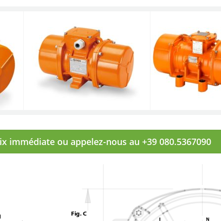
rix immédiate ou appelez-nous au +39 080.5367090
Fig. C
N