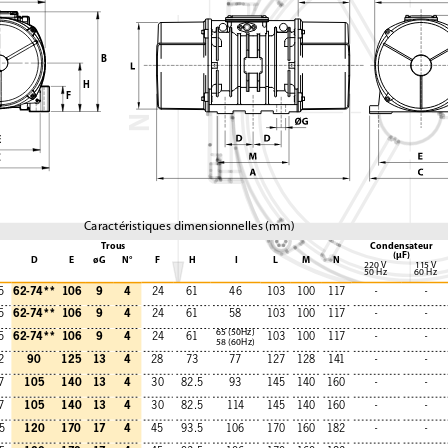
B
H
F
N
E
C
Caractéristiques dimensionnelles (mm)
Trous
Condensateur
(μF)
D
E
øG
N°
F
H
I
L
M
N
220 V
115 V
50 Hz
60 Hz
62-74** 106
9
4
5
24
61
46
103
100
117
-
-
62-74** 106
9
4
5
24
61
58
103
100
117
-
-
65 (50Hz)
62-74** 106
9
4
5
24
61
103
100
117
-
-
58 (60Hz)
90
125
13
4
2
28
73
77
127
128
141
-
-
105
140
13
4
7
30
82.5
93
145
140
160
-
-
105
140
13
4
7
30
82.5
114
145
140
160
-
-
120
170
17
4
5
45
93.5
106
170
160
182
-
-