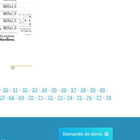
M20x1,5
M25x1,5
M25x1,5
M25x1,5
de régime.
Itavibras.
11
-
30
-
31
-
32
-
33
-
34
-
35
-
36
-
37
-
38
-
39
-
40
-
67
-
68
-
69
-
70
-
71
-
72
-
73
-
74
-
75
-
76
-
77
-
78
Demande de devis