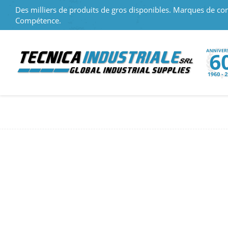
Des milliers de produits de gros disponibles. Marques de con
Compétence.