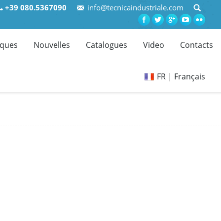
+39 080.5367090
info@tecnicaindustriale.com
ques
Nouvelles
Catalogues
Video
Contacts
FR | Français