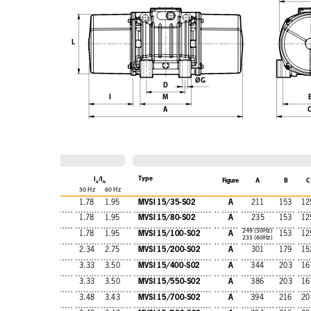
L
ØG
D
I
M
A
Type
I
/l
Figure
A
B
C
A
N
50 Hz
60 Hz
MVSI 15/35-S02
A
1.78
1.95
211
153
12
MVSI 15/80-S02
A
1.78
1.95
235
153
12
249 (50Hz)
MVSI 15/100-S02
A
1.78
1.95
153
12
235 (60Hz)
MVSI 15/200-S02
A
2.34
2.75
301
179
15
MVSI 15/400-S02
A
3.33
3.50
344
203
16
MVSI 15/550-S02
A
3.33
3.50
386
203
16
MVSI 15/700-S02
A
3.48
3.43
394
216
20