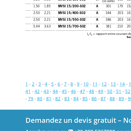
235 (60Hz)
MVSI 15/200-S02
A
1.50
1.85
301
179
15
MVSI 15/400-S02
A
2.50
2.21
344
203
16
MVSI 15/550-S02
A
2.50
2.21
386
203
16
MVSI 15/700-S02
A
5.44
3.63
381
210
20
I
/l
= rapport entre courant d
A
N
So
1
-
2
-
3
-
4
-
5
-
6
-
7
-
8
-
9
-
10
-
11
-
12
-
13
-
14
-
41
-
42
-
43
-
44
-
45
-
46
-
47
-
48
-
49
-
50
-
51
-
52
-
79
-
80
-
81
-
82
-
83
-
84
-
85
-
86
-
87
-
88
-
89
-
9
Demandez un devis gratuit – N