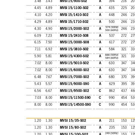
MVSI 15/900-S02
A
3.48
3.43
394
216
20
MVSI 15/1100-S02
A
4.45
4.89
435
225
20
MVSI 15/1410-S02
A
4.10
4.20
448
246
23
MVSI 15/1710-S02
A
4.29
4.89
500
246
23
574 (50Hz)
MVSI 15/2000-S02
A
4.30
4.90
246
23
500 (60Hz)
MVSI 15/2410-S08
A
6.09
7.23
537
272
27
MVSI 15/3000-S08
A
6.15
7.50
617
272
27
MVSI 15/3810-S02
A
7.11
6.92
584
321
31
666 (50Hz)
MVSI 15/4300-S02
A
5.90
5.81
321
31
584 (60Hz)
MVSI 15/5010-S02
A
7.02
8.00
630
347
34
MVSI 15/6000-S02
A
7.02
8.00
630
347
34
MVSI 15/7000-S02
A
6.48
7.67
680
370
39
MVSI 15/9000-S90
A
5.43
5.57
629
395
39
MVSI 15/9500-S02
C
6.56
6.67
862
437
46
MVSI 15/11500-S90
C
7.03
8.00
990
454
53
MVSI 15/14500-S90
C
8.00
8.00
990
454
53
MVSI 15/35-S02
A
1.20
1.30
211
153
12
MVSI 15/80-S02
A
1.20
1.30
235
153
12
249 (50Hz)
MVSI 15/100-S02
A
1.20
1.30
153
12