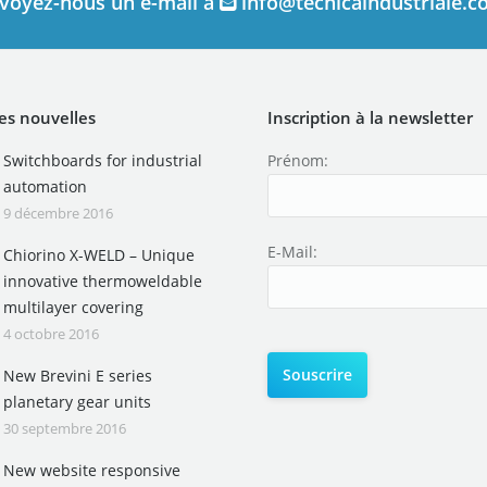
voyez-nous un e-mail à
info@tecnicaindustriale.
es nouvelles
Inscription à la newsletter
Switchboards for industrial
Prénom:
automation
9 décembre 2016
E-Mail:
Chiorino X-WELD – Unique
innovative thermoweldable
multilayer covering
4 octobre 2016
New Brevini E series
planetary gear units
30 septembre 2016
New website responsive