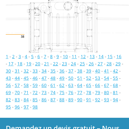
38
1
-
2
-
3
-
4
-
5
-
6
-
7
-
8
-
9
-
10
-
11
-
12
-
13
-
14
-
15
-
16
-
17
-
18
-
19
-
20
-
21
-
22
-
23
-
24
-
25
-
26
-
27
-
28
-
29
-
30
-
31
-
32
-
33
-
34
-
35
-
36
-
37
-
38
-
39
-
40
-
41
-
42
-
43
-
44
-
45
-
46
-
47
-
48
-
49
-
50
-
51
-
52
-
53
-
54
-
55
-
56
-
57
-
58
-
59
-
60
-
61
-
62
-
63
-
64
-
65
-
66
-
67
-
68
-
69
-
70
-
71
-
72
-
73
-
74
-
75
-
76
-
77
-
78
-
79
-
80
-
81
-
82
-
83
-
84
-
85
-
86
-
87
-
88
-
89
-
90
-
91
-
92
-
93
-
94
-
95
-
96
-
97
-
98
Demandez un devis gratuit – Nous