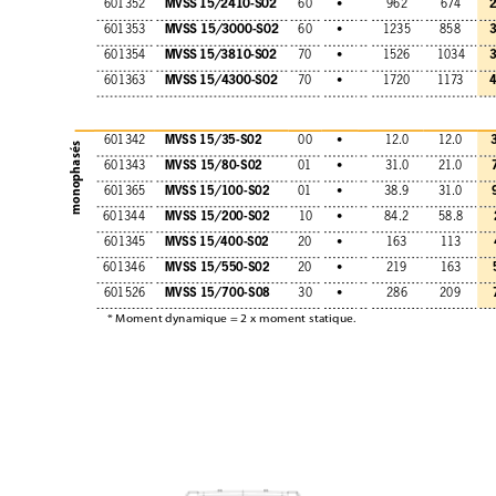
MVSS 15/2410-S02
601352
60
•
962
674
MVSS 15/3000-S02
601353
60
•
1235
858
MVSS 15/3810-S02
601354
70
•
1526
1034
MVSS 15/4300-S02
601363
70
•
1720
1173
MVSS 15/35-S02
601342
00
•
12.0
12.0
monophasés
MVSS 15/80-S02
601343
01
•
31.0
21.0
MVSS 15/100-S02
601365
01
•
38.9
31.0
MVSS 15/200-S02
601344
10
•
84.2
58.8
MVSS 15/400-S02
601345
20
•
163
113
MVSS 15/550-S02
601346
20
•
219
163
MVSS 15/700-S08
601526
30
•
286
209
* Moment dynamique = 2 x moment statique.