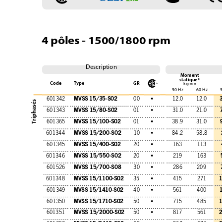
4 pôles - 1500/1800 rpm
Description
Moment
statique*
Code
Type
GR
kgmm
50 Hz
60 Hz
MVSS 15/35-S02
601342
00
•
12.0
12.0
Triphasés
MVSS 15/80-S02
601343
01
•
31.0
21.0
MVSS 15/100-S02
601365
01
•
38.9
31.0
MVSS 15/200-S02
601344
10
•
84.2
58.8
MVSS 15/400-S02
601345
20
•
163
113
MVSS 15/550-S02
601346
20
•
219
163
MVSS 15/700-S08
601526
30
•
286
209
MVSS 15/1100-S02
601348
35
•
415
271
MVSS 15/1410-S02
601349
40
•
561
400
MVSS 15/1710-S02
601350
50
•
715
485
MVSS 15/2000-S02
601351
50
•
817
561