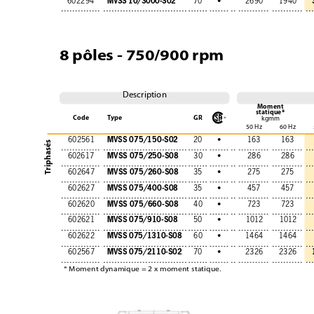
MVSS 10/3000-S02
602294
70
•
2690
1940
8 pôles - 750/900 rpm
Description
Moment
statique*
Code
Type
GR
kgmm
50 Hz
60 Hz
MVSS 075/150-S02
602561
20
•
163
163
Triphasés
MVSS 075/250-S08
602617
30
•
286
286
MVSS 075/260-S08
602647
35
•
275
275
MVSS 075/400-S08
602627
35
•
457
457
MVSS 075/660-S08
602620
40
•
723
723
MVSS 075/910-S08
602621
50
•
1012
1012
MVSS 075/1310-S08
602622
60
•
1464
1464
MVSS 075/2110-S02
602567
70
•
2326
2326
* Moment dynamique = 2 x moment statique.