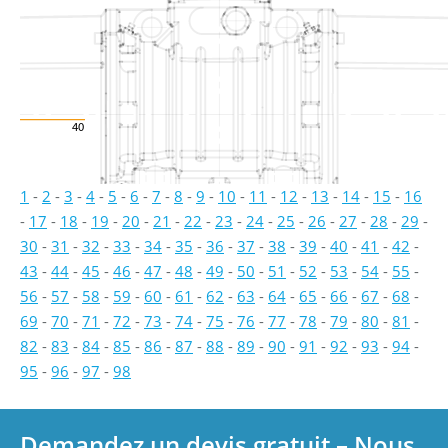
40
1
-
2
-
3
-
4
-
5
-
6
-
7
-
8
-
9
-
10
-
11
-
12
-
13
-
14
-
15
-
16
-
17
-
18
-
19
-
20
-
21
-
22
-
23
-
24
-
25
-
26
-
27
-
28
-
29
-
30
-
31
-
32
-
33
-
34
-
35
-
36
-
37
-
38
-
39
-
40
-
41
-
42
-
43
-
44
-
45
-
46
-
47
-
48
-
49
-
50
-
51
-
52
-
53
-
54
-
55
-
56
-
57
-
58
-
59
-
60
-
61
-
62
-
63
-
64
-
65
-
66
-
67
-
68
-
69
-
70
-
71
-
72
-
73
-
74
-
75
-
76
-
77
-
78
-
79
-
80
-
81
-
82
-
83
-
84
-
85
-
86
-
87
-
88
-
89
-
90
-
91
-
92
-
93
-
94
-
95
-
96
-
97
-
98
Demandez un devis gratuit – Nous