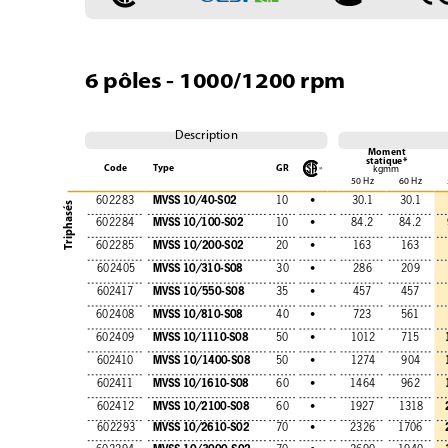
6 pôles - 1000/1200 rpm
Description
Moment
statique*
Code
Type
GR
kgmm
50 Hz
60 Hz
MVSS 10/40-S02
602283
10
•
30.1
30.1
Triphasés
MVSS 10/100-S02
602284
10
•
84.2
84.2
MVSS 10/200-S02
602285
20
•
163
163
MVSS 10/310-S08
602405
30
•
286
209
MVSS 10/550-S08
602417
35
•
457
457
MVSS 10/810-S08
602408
40
•
723
561
MVSS 10/1110-S08
602409
50
•
1012
715
MVSS 10/1400-S08
602410
50
•
1274
904
MVSS 10/1610-S08
602411
60
•
1464
962
MVSS 10/2100-S08
602412
60
•
1927
1318
MVSS 10/2610-S02
602293
70
•
2326
1706