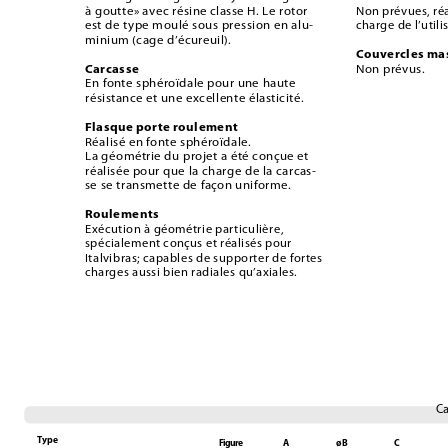
à goutte» avec résine classe H. Le rotor 
Non prévues, réa
est de type moulé sous pression en alu-
charge de l’utili
minium (cage d’écureuil).
Couvercles ma
Carcasse
Non prévus. 
En fonte sphéroïdale pour une haute 
résistance et une excellente élasticité.
Flasque porte roulement
Réalisé en fonte sphéroïdale.
La géométrie du projet a été conçue et 
réalisée pour que la charge de la carcas-
se se transmette de façon uniforme.
Roulements
Exécution à géométrie particulière, 
spécialement conçus et réalisés pour 
Italvibras; capables de supporter de fortes 
charges aussi bien radiales qu’axiales.
Ca
Type
Figure
A
øB
C