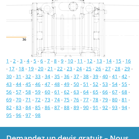
36
1
-
2
-
3
-
4
-
5
-
6
-
7
-
8
-
9
-
10
-
11
-
12
-
13
-
14
-
15
-
16
-
17
-
18
-
19
-
20
-
21
-
22
-
23
-
24
-
25
-
26
-
27
-
28
-
29
-
30
-
31
-
32
-
33
-
34
-
35
-
36
-
37
-
38
-
39
-
40
-
41
-
42
-
43
-
44
-
45
-
46
-
47
-
48
-
49
-
50
-
51
-
52
-
53
-
54
-
55
-
56
-
57
-
58
-
59
-
60
-
61
-
62
-
63
-
64
-
65
-
66
-
67
-
68
-
69
-
70
-
71
-
72
-
73
-
74
-
75
-
76
-
77
-
78
-
79
-
80
-
81
-
82
-
83
-
84
-
85
-
86
-
87
-
88
-
89
-
90
-
91
-
92
-
93
-
94
-
95
-
96
-
97
-
98
Demandez un devis gratuit – Nous