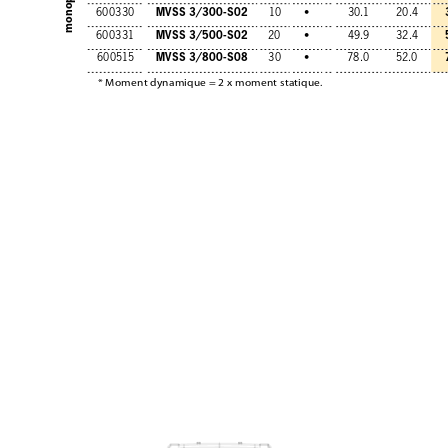
MVSS 3/300-S02
600330
10
•
30.1
20.4
MVSS 3/500-S02
600331
20
•
49.9
32.4
MVSS 3/800-S08
600515
30
•
78.0
52.0
* Moment dynamique = 2 x moment statique.