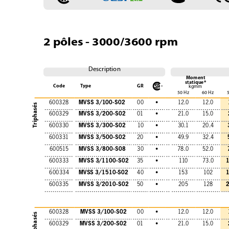
2 pôles - 3000/3600 rpm
Description
Moment
statique*
Code
Type
GR
kgmm
50 Hz
60 Hz
MVSS 3/100-S02
600328
00
•
12.0
12.0
Triphasés
MVSS 3/200-S02
600329
01
•
21.0
15.0
MVSS 3/300-S02
600330
10
•
30.1
20.4
MVSS 3/500-S02
600331
20
•
49.9
32.4
MVSS 3/800-S08
600515
30
•
78.0
52.0
MVSS 3/1100-S02
600333
35
•
110
73.0
MVSS 3/1510-S02
600334
40
•
153
102
MVSS 3/2010-S02
600335
50
•
205
128
MVSS 3/100-S02
600328
00
•
12.0
12.0
monophasés
MVSS 3/200-S02
600329
01
•
21.0
15.0