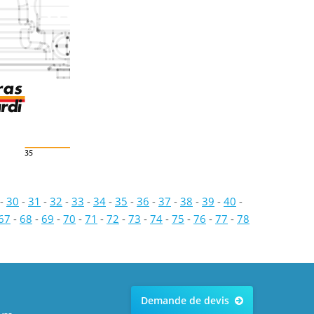
35
-
30
-
31
-
32
-
33
-
34
-
35
-
36
-
37
-
38
-
39
-
40
-
67
-
68
-
69
-
70
-
71
-
72
-
73
-
74
-
75
-
76
-
77
-
78
Demande de devis