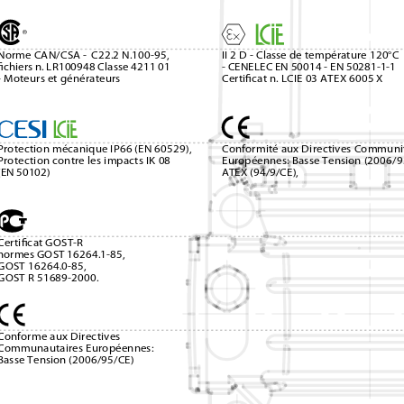
Norme CAN/CSA - 
C22.2 N.100-95, 
II 2 D - Classe de température 120°C
ﬁchiers n. LR100948 Classe 4211 01 
- CENELEC EN 50014 - EN 50281-1-1 
- Moteurs et générateurs
Certiﬁcat n. LCIE 03 ATEX 6005 X
Protection mécanique IP66 (EN 60529), 
Conformité aux Directives Communit
Protection contre les impacts IK 08 
Européennes: Basse Tension (2006/9
(EN 50102)
ATEX (94/9/CE),
Certiﬁcat GOST-R 
normes GOST 16264.1-85,
GOST 16264.0-85,
GOST R 51689-2000.
Conforme aux Directives 
Communautaires Européennes:
Basse Tension (2006/95/CE)