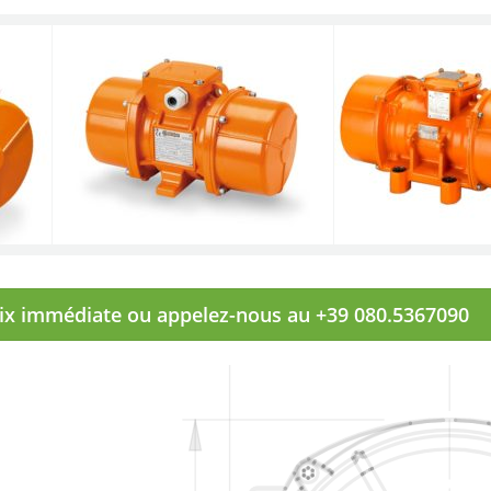
rix immédiate ou appelez-nous au +39 080.5367090