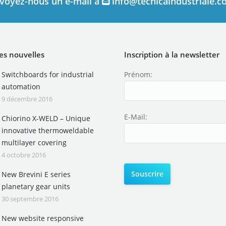
voyez-nous un e-mail à
info@tecnicaindustriale.
es nouvelles
Inscription à la newsletter
Switchboards for industrial
Prénom:
automation
9 décembre 2016
E-Mail:
Chiorino X-WELD – Unique
innovative thermoweldable
multilayer covering
4 octobre 2016
New Brevini E series
planetary gear units
30 septembre 2016
New website responsive