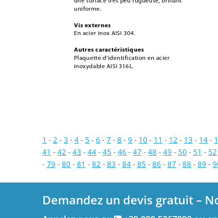
une surface très peu rugueuse, brillant 
uniforme.
Vis externes
En acier inox AISI 304.
Autres caractéristiques
Plaquette d’identification en acier 
inoxydable AISI 316L.
1
-
2
-
3
-
4
-
5
-
6
-
7
-
8
-
9
-
10
-
11
-
12
-
13
-
14
-
41
-
42
-
43
-
44
-
45
-
46
-
47
-
48
-
49
-
50
-
51
-
52
-
79
-
80
-
81
-
82
-
83
-
84
-
85
-
86
-
87
-
88
-
89
-
9
Demandez un devis gratuit – N