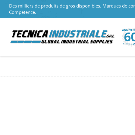
Des milliers de produits de gros disponibles. Marques de con
Compétence.