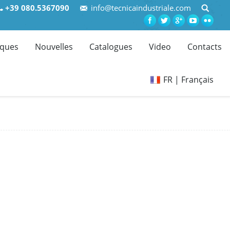
+39 080.5367090
info@tecnicaindustriale.com
ques
Nouvelles
Catalogues
Video
Contacts
FR | Français