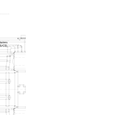
aires 
5/CE),