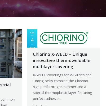
Oct
4
2016
Chiorino X-WELD – Unique
innovative thermoweldable
multilayer covering
X-WELD coverings for V-Guides and
Timing belts combine the Chiorino
strial
high performing elastomer and a
special thermoplastic layer featuring
perfect adhesion.
t common
 has