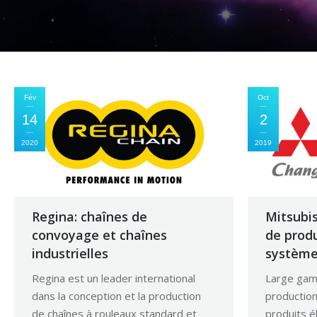
Fév
Oct
14
2
2020
2019
Regina: chaînes de
Mitsubis
convoyage et chaînes
de produ
industrielles
système
Regina est un leader international
Large gam
dans la conception et la production
production 
de chaînes à rouleaux standard et
produits é