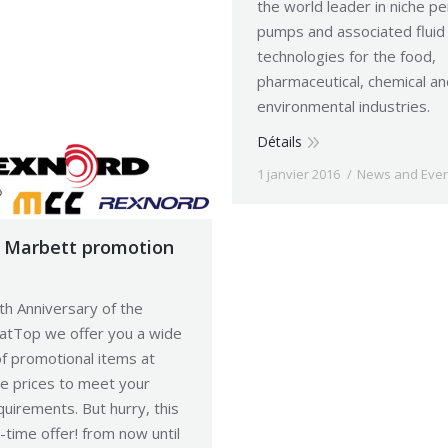
the world leader in niche per
from your smartphone.
pumps and associated fluid
technologies for the food,
pharmaceutical, chemical an
re 2016
News and Events
environmental industries.
Détails
1 janvier 2016
News and Even
 Marbett promotion
th Anniversary of the
atTop we offer you a wide
of promotional items at
e prices to meet your
uirements. But hurry, this
d-time offer! from now until