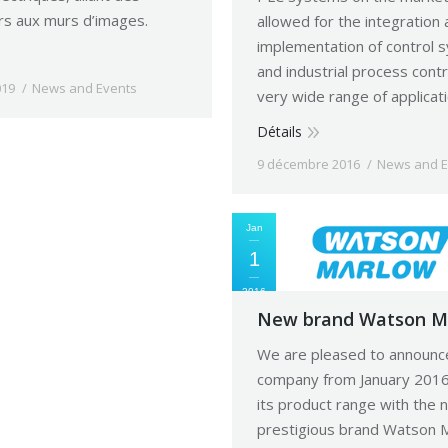
rs aux murs d’images.
allowed for the integration
implementation of control 
and industrial process contr
019
News and Events
very wide range of applicati
Détails
9 décembre 2016
News and E
Jan
1
2016
New brand Watson M
We are pleased to announce
site responsive
company from January 201
ou mobile: With the new
its product range with the 
you can conveniently
prestigious brand Watson 
ctical information and