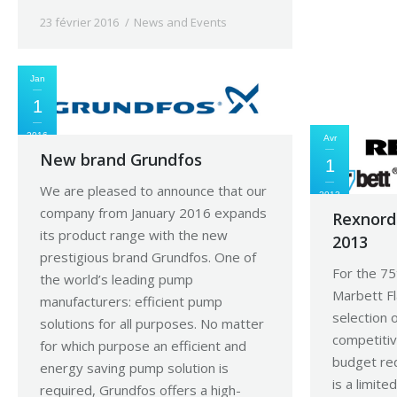
services 
23 février 2016
News and Events
Détails
19 septemb
Jan
1
2016
Avr
New brand Grundfos
1
We are pleased to announce that our
2013
company from January 2016 expands
Rexnord
its product range with the new
2013
prestigious brand Grundfos. One of
For the 75
the world’s leading pump
Marbett Fl
manufacturers: efficient pump
selection 
solutions for all purposes. No matter
competitiv
for which purpose an efficient and
budget req
energy saving pump solution is
is a limite
required, Grundfos offers a high-