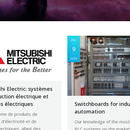
Déc
9
2016
hi Electric: systèmes
ction électrique et
Switchboards for indu
s électriques
automation
me de produits de
d’électricité et de
Our knowledge of the mos
lectriques, allant des
PLC systems on the market