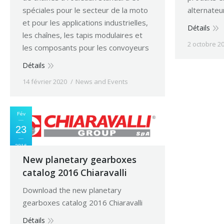
spéciales pour le secteur de la moto
alternateu
et pour les applications industrielles,
Détails
les chaînes, les tapis modulaires et
2 octobre 2
les composants pour les convoyeurs
Détails
Sep
14 février 2020
News and Events
19
2016
Fév
23
2016
New planetary gearboxes
catalog 2016 Chiaravalli
New web
Download the new planetary
We make y
gearboxes catalog 2016 Chiaravalli
web site, 
Détails
access pra