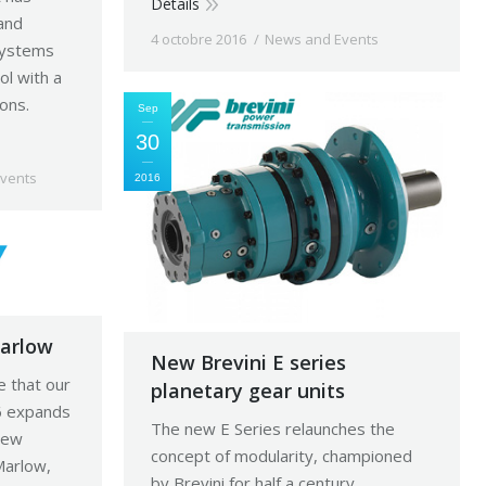
Détails
 and
4 octobre 2016
News and Events
systems
ol with a
ons.
Sep
30
vents
2016
arlow
New Brevini E series
 that our
planetary gear units
6 expands
The new E Series relaunches the
new
concept of modularity, championed
Marlow,
by Brevini for half a century,