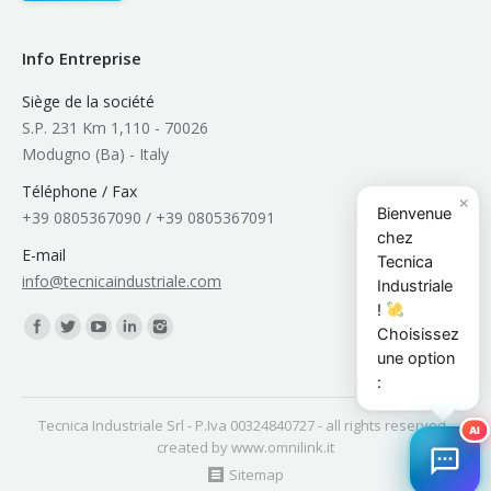
Info Entreprise
Siège de la société
S.P. 231 Km 1,110 - 70026
Modugno (Ba) - Italy
Téléphone / Fax
×
Bienvenue
+39 0805367090 / +39 0805367091
chez
E-mail
Tecnica
info@tecnicaindustriale.com
Industriale
!
Trouvez nous sur :
Choisissez
une option
:
Tecnica Industriale Srl
- P.Iva 00324840727 - all rights reserved -
AI
created by
www.omnilink.it
Sitemap